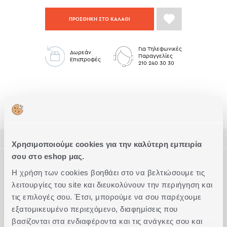
ΠΡΟΣΘΗΚΗ ΣΤΟ ΚΑΛΑΘΙ
Για Τηλεφωνικές
Δωρεάν
Παραγγελίες
Επιστροφές
210 240 30 30
Κουζίνα Low Stock
ΠΕΡΙΓΡΑΦΗ
Χρησιμοποιούμε cookies για την καλύτερη εμπειρία
σου στο eshop μας.
ΤΕΧΝΙΚΑ ΧΑΡΑΚΤΗΡΙΣΤΙΚΑ
Μπωλ από 100% ανακυκλωμένο γυαλί, με διάμετρο 14Dx10cm.
Η χρήση των cookies βοηθάει στο να βελτιώσουμε τις
λειτουργίες του site και διευκολύνουν την περιήγηση και
Ακριβείς διαστάσεις
10X14cm
Συμπληρώστε το Look
τις επιλογές σου. Έτσι, μπορούμε να σου παρέχουμε
εξατομικευμένο περιεχόμενο, διαφημίσεις που
βασίζονται στα ενδιαφέροντα και τις ανάγκες σου και