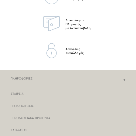
Δυνατότητα
Πληρωμής
με Αντικαταβολή
Ασφαλείς
Συναλλαγές
ΠΛΗΡΟΦΟΡΙΕΣ
ΕΤΑΙΡΕΙΑ
ΚΑΤΑΣΤΗΜΑΤΑ NEF-NEF
ΠΙΣΤΟΠΟΙΗΣΕΙΣ
ΣΗΜΕΙΑ ΠΩΛΗΣΗΣ
ΞΕΝΟΔΟΧΕΙΑΚΑ ΠΡΟΙΟΝΤΑ
ΤΡΟΠΟΙ ΠΛΗΡΩΜΗΣ
ΚΑΤΑΛΟΓΟΙ
ΤΡΟΠΟΙ ΑΠΟΣΤΟΛΗΣ