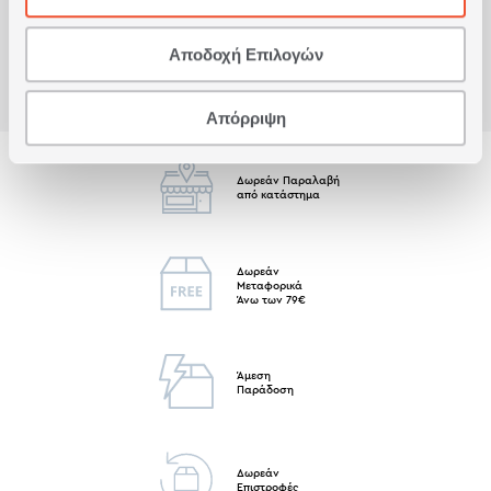
Αποδοχή Επιλογών
Απόρριψη
Δωρεάν Παραλαβή
από κατάστημα
Δωρεάν
Μεταφορικά
Άνω των 79€
Άμεση
Παράδοση
Δωρεάν
Επιστροφές