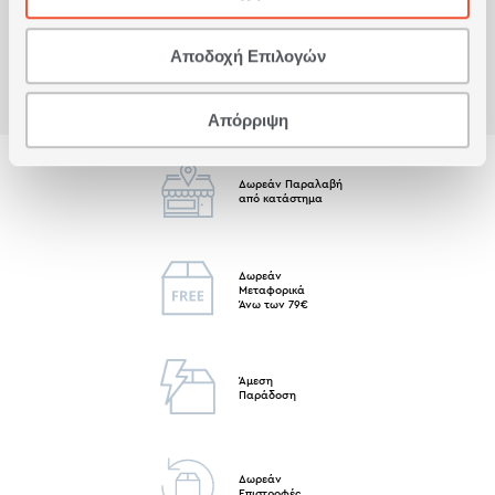
Αποδοχή Επιλογών
Απόρριψη
Δωρεάν Παραλαβή
από κατάστημα
Δωρεάν
Μεταφορικά
Άνω των 79€
Άμεση
Παράδοση
Δωρεάν
Επιστροφές