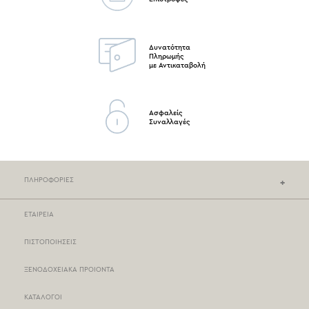
Δυνατότητα
Πληρωμής
με Αντικαταβολή
Ασφαλείς
Συναλλαγές
ΠΛΗΡΟΦΟΡΙΕΣ
ΕΤΑΙΡΕΙΑ
ΚΑΤΑΣΤΗΜΑΤΑ NEF-NEF
ΠΙΣΤΟΠΟΙΗΣΕΙΣ
ΣΗΜΕΙΑ ΠΩΛΗΣΗΣ
ΞΕΝΟΔΟΧΕΙΑΚΑ ΠΡΟΙΟΝΤΑ
ΤΡΟΠΟΙ ΠΛΗΡΩΜΗΣ
ΚΑΤΑΛΟΓΟΙ
ΤΡΟΠΟΙ ΑΠΟΣΤΟΛΗΣ