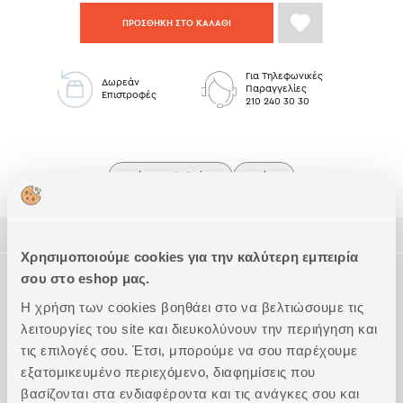
ΠΡΟΣΘΗΚΗ ΣΤΟ ΚΑΛΑΘΙ
Για Τηλεφωνικές
Δωρεάν
Παραγγελίες
Επιστροφές
210 240 30 30
Ριχτάρια Πολυθρόνας
Ριχτάρια
ΠΕΡΙΓΡΑΦΗ
Χρησιμοποιούμε cookies για την καλύτερη εμπειρία
ΤΕΧΝΙΚΑ ΧΑΡΑΚΤΗΡΙΣΤΙΚΑ
σου στο eshop μας.
Ριχτάρι πολυθρόνας διάστασης 180x180cm, με ύφασμα από
85% ακρυλικό - 15% πολυέστερ.
Η χρήση των cookies βοηθάει στο να βελτιώσουμε τις
Συνδυάζεται με το αντίστοιχο διακοσμητικό μαξιλάρι.
Διάσταση
Πολυθρόνας
λειτουργίες του site και διευκολύνουν την περιήγηση και
Συμπληρώστε το Look
Διαθέσιμο σε 7 αποχρώσεις και σε 4 διαστάσεις.
τις επιλογές σου. Έτσι, μπορούμε να σου παρέχουμε
Ανανεώστε την διάθεση σας χρησιμοποιώντας ριχτάρια και
Ποιότητα
85% ακρυλικό - 15% πολυεστέρας
διακοσμητικά μαξιλάρια.
εξατομικευμένο περιεχόμενο, διαφημίσεις που
Ακριβείς διαστάσεις
180x180
βασίζονται στα ενδιαφέροντα και τις ανάγκες σου και