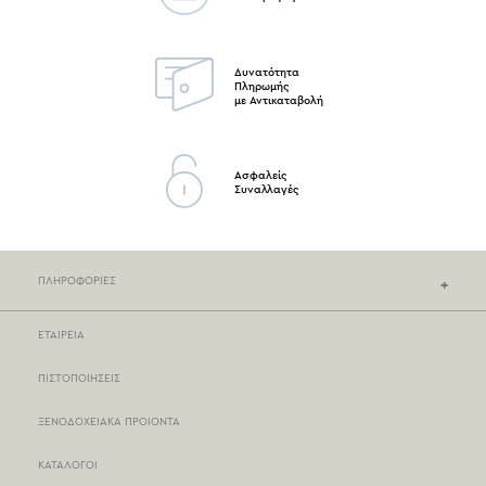
Δυνατότητα
Πληρωμής
με Αντικαταβολή
Ασφαλείς
Συναλλαγές
ΠΛΗΡΟΦΟΡΙΕΣ
ΕΤΑΙΡΕΙΑ
ΚΑΤΑΣΤΗΜΑΤΑ NEF-NEF
ΠΙΣΤΟΠΟΙΗΣΕΙΣ
ΣΗΜΕΙΑ ΠΩΛΗΣΗΣ
ΞΕΝΟΔΟΧΕΙΑΚΑ ΠΡΟΙΟΝΤΑ
ΤΡΟΠΟΙ ΠΛΗΡΩΜΗΣ
ΚΑΤΑΛΟΓΟΙ
ΤΡΟΠΟΙ ΑΠΟΣΤΟΛΗΣ