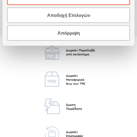
Αποδοχή Επιλογών
Απόρριψη
Δωρεάν Παραλαβή
από κατάστημα
Δωρεάν
Μεταφορικά
Άνω των 79€
Άμεση
Παράδοση
Δωρεάν
Επιστροφές