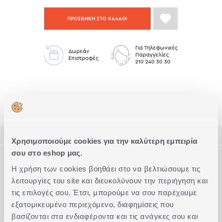
ΠΡΟΣΘΗΚΗ ΣΤΟ ΚΑΛΑΘΙ
Για Τηλεφωνικές
Δωρεάν
Παραγγελίες
Επιστροφές
210 240 30 30
Σαλόνι Low Stock
Ριχτάρια Τετραθέσιου Καναπέ
ΠΕΡΙΓΡΑΦΗ
Χρησιμοποιούμε cookies για την καλύτερη εμπειρία
σου στο eshop μας.
ΤΕΧΝΙΚΑ ΧΑΡΑΚΤΗΡΙΣΤΙΚΑ
Ριχτάρι τετραθέσιου καναπέ, διάστασης 170x350cm, με
Η χρήση των cookies βοηθάει στο να βελτιώσουμε τις
ύφασμα από 75% βαμβάκι - 25% πολυεστέρας.
λειτουργίες του site και διευκολύνουν την περιήγηση και
Συνδυάζεται με το αντίστοιχο διακοσμητικό μαξιλάρι
Διάσταση
Τετραθέσιου
Συμπληρώστε το Look
διάστασης 50x50cm.
τις επιλογές σου. Έτσι, μπορούμε να σου παρέχουμε
Διαθέσιμο σε 4 αποχρώσεις και σε 4 διαστάσεις (τετραθέσιο
Ποιότητα
75% Βαμβάκι - 25% Πολυεστέρας
εξατομικευμένο περιεχόμενο, διαφημίσεις που
μόνο σε γκρι και εκρού).
Ακριβείς διαστάσεις
βασίζονται στα ενδιαφέροντα και τις ανάγκες σου και
170x350