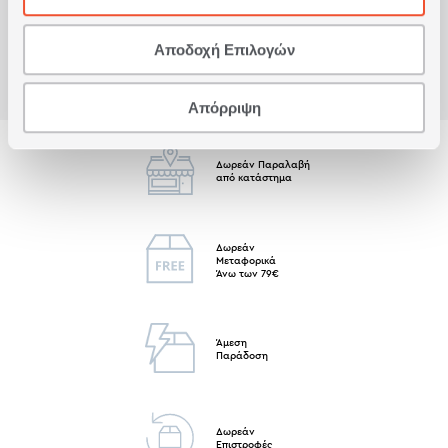
Αποδοχή Επιλογών
Απόρριψη
Δωρεάν Παραλαβή
από κατάστημα
Δωρεάν
Μεταφορικά
Άνω των 79€
Άμεση
Παράδοση
Δωρεάν
Επιστροφές