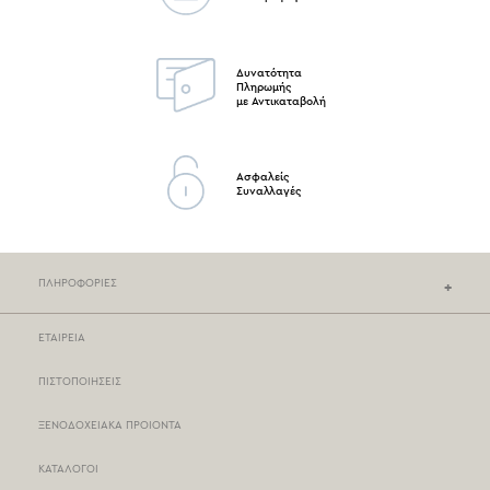
Δυνατότητα
Πληρωμής
με Αντικαταβολή
Ασφαλείς
Συναλλαγές
ΠΛΗΡΟΦΟΡΙΕΣ
ΕΤΑΙΡΕΙΑ
ΚΑΤΑΣΤΗΜΑΤΑ NEF-NEF
ΠΙΣΤΟΠΟΙΗΣΕΙΣ
ΣΗΜΕΙΑ ΠΩΛΗΣΗΣ
ΞΕΝΟΔΟΧΕΙΑΚΑ ΠΡΟΙΟΝΤΑ
ΤΡΟΠΟΙ ΠΛΗΡΩΜΗΣ
ΚΑΤΑΛΟΓΟΙ
ΤΡΟΠΟΙ ΑΠΟΣΤΟΛΗΣ