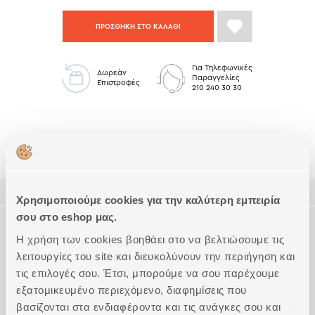
ΠΡΟΣΘΗΚΗ ΣΤΟ ΚΑΛΑΘΙ
Για Τηλεφωνικές
Δωρεάν
Παραγγελίες
Επιστροφές
210 240 30 30
Σαλόνι Low Stock
ΠΕΡΙΓΡΑΦΗ
Χρησιμοποιούμε cookies για την καλύτερη εμπειρία
σου στο eshop μας.
ΤΕΧΝΙΚΑ ΧΑΡΑΚΤΗΡΙΣΤΙΚΑ
Ριχτάρι τριθέσιου καναπέ διάστασης 170x300cm, με ύφασμα
Η χρήση των cookies βοηθάει στο να βελτιώσουμε τις
85% ακρυλικό - 15% πολυεστέρας.
λειτουργίες του site και διευκολύνουν την περιήγηση και
Συνδυάζεται με το αντίστοιχο διακοσμητικό μαξιλάρι
Διάσταση
Τριθέσιου
Συμπληρώστε το Look
διάστασης 40x55cm.
τις επιλογές σου. Έτσι, μπορούμε να σου παρέχουμε
Διαθέσιμο σε 2 αποχρώσεις και σε 3 διαστάσεις.
Ποιότητα
85% ακρυλικό - 15% πολυεστέρας
εξατομικευμένο περιεχόμενο, διαφημίσεις που
Ακριβείς διαστάσεις
βασίζονται στα ενδιαφέροντα και τις ανάγκες σου και
170x300