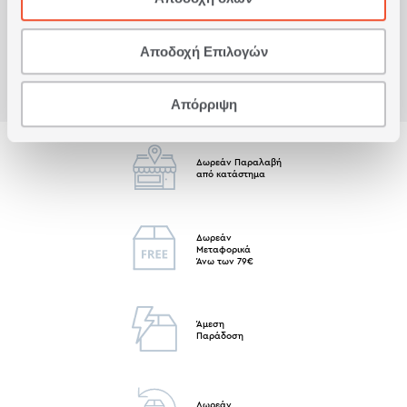
Είδατε πρόσφατα
Αποδοχή Επιλογών
Απόρριψη
Δωρεάν Παραλαβή
από κατάστημα
Δωρεάν
Μεταφορικά
Άνω των 79€
Άμεση
Παράδοση
Δωρεάν