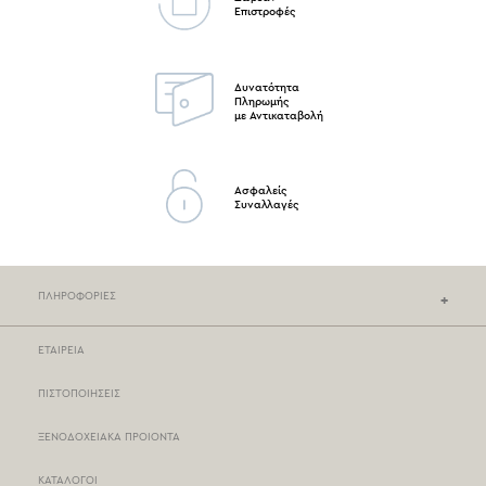
Επιστροφές
Δυνατότητα
Πληρωμής
με Αντικαταβολή
Ασφαλείς
Συναλλαγές
ΠΛΗΡΟΦΟΡΙΕΣ
ΕΤΑΙΡΕΙΑ
ΚΑΤΑΣΤΗΜΑΤΑ NEF-NEF
ΠΙΣΤΟΠΟΙΗΣΕΙΣ
ΣΗΜΕΙΑ ΠΩΛΗΣΗΣ
ΞΕΝΟΔΟΧΕΙΑΚΑ ΠΡΟΙΟΝΤΑ
ΤΡΟΠΟΙ ΠΛΗΡΩΜΗΣ
ΚΑΤΑΛΟΓΟΙ