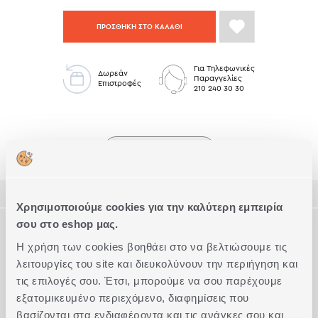
ΠΡΟΣΘΗΚΗ ΣΤΟ ΚΑΛΑΘΙ
Για Τηλεφωνικές
Δωρεάν
Παραγγελίες
Επιστροφές
210 240 30 30
Υπνοδωμάτιο Low Stock
ΠΕΡΙΓΡΑΦΗ
Χρησιμοποιούμε cookies για την καλύτερη εμπειρία
ΤΕΧΝΙΚΑ ΧΑΡΑΚΤΗΡΙΣΤΙΚΑ
σου στο eshop μας.
Σετ παπλωματοθήκη υπέρδιπλη Suspen, από τη σειρά Smart
Η χρήση των cookies βοηθάει στο να βελτιώσουμε τις
Line Collection.
Κατασκευασμένη από 100% βαμβάκι, 144 κλωστών.
λειτουργίες του site και διευκολύνουν την περιήγηση και
Διάσταση
Υπέρδιπλες
Συμπληρώστε το Look
Προσφέρει απαλή υφή, υψηλή ανθεκτικότητα και άνεση καθ’
τις επιλογές σου. Έτσι, μπορούμε να σου παρέχουμε
όλη τη διάρκεια του ύπνου.
Ποιότητα
Βαμβάκι (144 Κλωστές)
εξατομικευμένο περιεχόμενο, διαφημίσεις που
Περιλαμβάνει μία παπλωματοθήκη διάστασης 240x230cm και
Ακριβείς διαστάσεις
1x(240x230)-2x(52x72)
δύο μαξιλαροθήκες 52x72cm.
βασίζονται στα ενδιαφέροντα και τις ανάγκες σου και