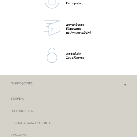
Επιστροφές
Δυνατότητα
Πληρωμής
με Αντικαταβολή
Ασφαλείς
Συναλλαγές
ΠΛΗΡΟΦΟΡΙΕΣ
ΕΤΑΙΡΕΙΑ
ΚΑΤΑΣΤΗΜΑΤΑ NEF-NEF
ΠΙΣΤΟΠΟΙΗΣΕΙΣ
ΣΗΜΕΙΑ ΠΩΛΗΣΗΣ
ΞΕΝΟΔΟΧΕΙΑΚΑ ΠΡΟΙΟΝΤΑ
ΤΡΟΠΟΙ ΠΛΗΡΩΜΗΣ
ΚΑΤΑΛΟΓΟΙ