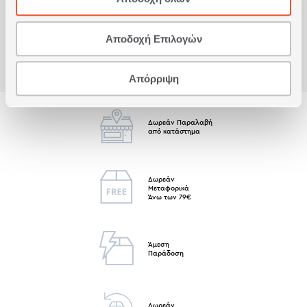
Είδατε πρόσφατα
Αποδοχή Επιλογών
Απόρριψη
Δωρεάν Παραλαβή
από κατάστημα
Δωρεάν
Μεταφορικά
Άνω των 79€
Άμεση
Παράδοση
Δωρεάν