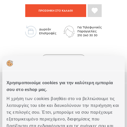
ΠΡΟΣΘΗΚΗ ΣΤΟ ΚΑΛΑΘΙ
Για Τηλεφωνικές
Δωρεάν
Παραγγελίες
Επιστροφές
210 240 30 30
Υπνοδωμάτιο Low Stock
ΠΕΡΙΓΡΑΦΗ
Χρησιμοποιούμε cookies για την καλύτερη εμπειρία
ΤΕΧΝΙΚΑ ΧΑΡΑΚΤΗΡΙΣΤΙΚΑ
σου στο eshop μας.
Ιδιαίτερα απαλά και με δροσερή υφή σεντόνια από την
Η χρήση των cookies βοηθάει στο να βελτιώσουμε τις
premium collection, κατασκευασμένα από 100% πενιέ
βαμβακοσατέν, 210 κλωστών.
λειτουργίες του site και διευκολύνουν την περιήγηση και
Διάσταση
Υπέρδιπλα
Συμπληρώστε το Look
Το σετ περιλαμβάνει ένα πανωσέντονο και ένα κατωσέντονο
τις επιλογές σου. Έτσι, μπορούμε να σου παρέχουμε
διάστασης 240x270cm και δύο μαξιλαροθήκες 52x72cm.
Ποιότητα
Βαμβακοσατέν (210 Κλωστές)
εξατομικευμένο περιεχόμενο, διαφημίσεις που
Συνδυάζεται με ιδίου σχεδίου σετ παπλωματοθήκη και
Ακριβείς διαστάσεις
2X(240Χ270)-2Χ(52Χ72)
κουβερλί.
βασίζονται στα ενδιαφέροντα και τις ανάγκες σου και