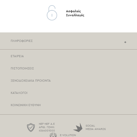
Ασφαλείς
Συναλλαγές
ΠΛΗΡΟΦΟΡΙΕΣ
ΕΤΑΙΡΕΙΑ
ΚΑΤΑΣΤΗΜΑΤΑ NEF-NEF
ΠΙΣΤΟΠΟΙΗΣΕΙΣ
ΣΗΜΕΙΑ ΠΩΛΗΣΗΣ
ΞΕΝΟΔΟΧΕΙΑΚΑ ΠΡΟΙΟΝΤΑ
ΤΡΟΠΟΙ ΠΛΗΡΩΜΗΣ
ΚΑΤΑΛΟΓΟΙ
ΤΡΟΠΟΙ ΑΠΟΣΤΟΛΗΣ
ΚΟΙΝΩΝΙΚΗ ΕΥΘΥΝΗ
BOX NOW
ΟΡΟΙ ΧΡΗΣΗΣ
NEF-NEF Α.Ε
SOCIAL
ΑΡΙΘ. ΓΕΜΗ:
MEDIA AWARDS
4564001000
ΠΡΟΣΤΑΣΙΑ ΠΡΟΣΩΠΙΚΩΝ ΔΕΔΟΜΕΝΩΝ
E-VOLUTION