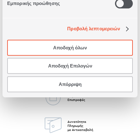
Εμπορικής προώθησης
Δωρεάν Παραλαβή
από κατάστημα
Προβολή λεπτομερειών
Δωρεάν
Μεταφορικά
Άνω των 79€
Αποδοχή όλων
Αποδοχή Επιλογών
Άμεση
Παράδοση
Απόρριψη
Δωρεάν
Επιστροφές
Δυνατότητα
Πληρωμής
με Αντικαταβολή