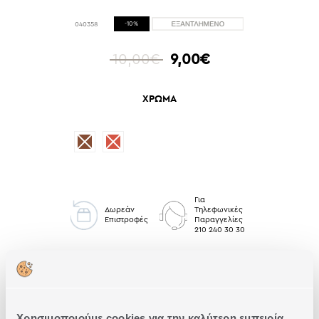
040358
-10%
10,00€
9,00€
ΧΡΩΜΑ
Για
Δωρεάν
Τηλεφωνικές
Επιστροφές
Παραγγελίες
210 240 30 30
Παραλία
Προβολή Όλων Παραλία Προσφορές
Νεσεσέρ Θαλάσσης Προσφορές
Νεσεσέρ Θαλάσσης
Χρησιμοποιούμε cookies για την καλύτερη εμπειρία