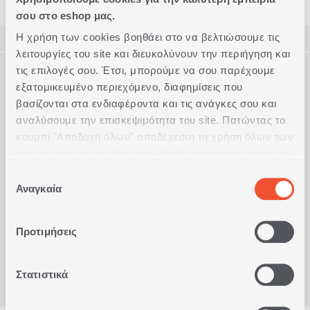
σου στο eshop μας.
Η χρήση των cookies βοηθάει στο να βελτιώσουμε τις
ΠΕΡΙΓΡΑΦΗ
λειτουργίες του site και διευκολύνουν την περιήγηση και
ΤΕΧΝΙΚΑ ΧΑΡΑΚΤΗΡΙΣΤΙΚΑ
τις επιλογές σου. Έτσι, μπορούμε να σου παρέχουμε
Τσαντάκι θαλάσσης εμπριμέ με φερμουάρ, κατασκευασμένο
εξατομικευμένο περιεχόμενο, διαφημίσεις που
από 100% βαμβάκι, διάστασης 33x23cm.
Συνδυάζεται με ιδίου σχεδίου πετσέτα και τσάντα θαλάσσης.
βασίζονται στα ενδιαφέροντα και τις ανάγκες σου και
Διάσταση
Αξεσουάρ Παραλίας
Συμπληρώστε το Look
αναλύσουμε την επισκεψιμότητα του site. Πατώντας το
Ακριβείς διαστάσεις
33x23
κουμπί "Αποδοχή όλων" αποδέχεσαι τη χρήση όλων των
cookies της ιστοσελίδας μας. Μάθε περισσότερα για τα
Cookies και άλλαξε τις επιλογές σου από το κουμπί
Επιλογή
"Προσαρμογή".
Αναγκαία
συγκατάθεσης
Είδατε πρόσφατα
Προτιμήσεις
Στατιστικά