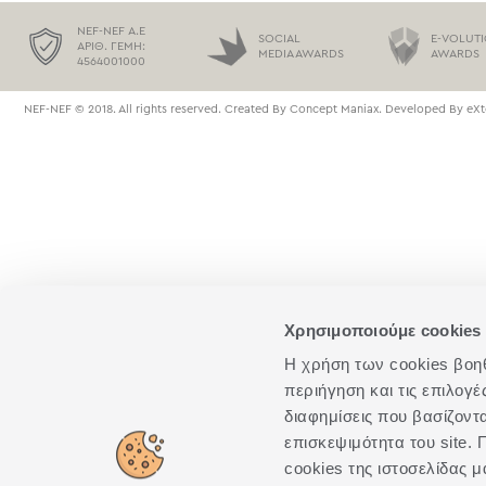
NEF-NEF Α.Ε
SOCIAL
E-VOLUT
ΑΡΙΘ. ΓΕΜΗ:
MEDIA AWARDS
AWARDS
4564001000
NEF-NEF © 2018. All rights reserved. Created By
Concept Maniax
. Developed By
eXt
Χρησιμοποιούμε cookies 
Η χρήση των cookies βοηθά
περιήγηση και τις επιλογ
διαφημίσεις που βασίζοντ
επισκεψιμότητα του site
cookies της ιστοσελίδας μ