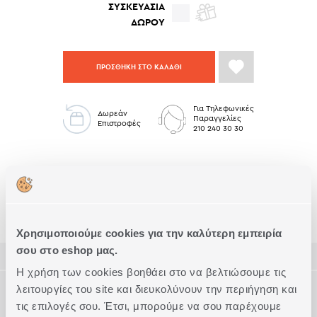
ΣΥΣΚΕΥΑΣΙΑ
ΔΩΡΟΥ
ΠΡΟΣΘΗΚΗ ΣΤΟ ΚΑΛΑΘΙ
Για Τηλεφωνικές
Δωρεάν
Παραγγελίες
Επιστροφές
210 240 30 30
Δώρα για Μωρά
Βρεφικά Low Stock
Δώρα για Baby Shower
Προίκα Μωρού
Δώρα για Βάπτιση
Χρησιμοποιούμε cookies για την καλύτερη εμπειρία
σου στο eshop μας.
ΠΕΡΙΓΡΑΦΗ
Η χρήση των cookies βοηθάει στο να βελτιώσουμε τις
ΤΕΧΝΙΚΑ ΧΑΡΑΚΤΗΡΙΣΤΙΚΑ
λειτουργίες του site και διευκολύνουν την περιήγηση και
Βρεφικό μπουρνούζι με κουκούλα από 100% βαμβάκι.
τις επιλογές σου. Έτσι, μπορούμε να σου παρέχουμε
Ιδιαίτερα απαλό και απορροφητικό.