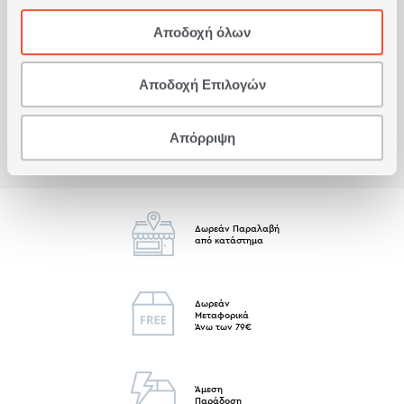
Αποδοχή όλων
Είδατε πρόσφατα
Αποδοχή Επιλογών
Απόρριψη
Δωρεάν Παραλαβή
από κατάστημα
Δωρεάν
Μεταφορικά
Άνω των 79€
Άμεση
Παράδοση