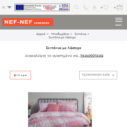
0
0
EL
MENU
Αρχική
Υπνοδωμάτιο
Σεντόνια
Σεντόνια με Λάστιχο
Σεντόνια με Λάστιχο
Ανακαλύψτε το αγαπημένο σας
σεντόνι με λάστιχο αναμεσά σε
πολλά σχέδια και χρώματα που τ
αιριάζουν με το προσωπικό σας
στυλ. Επιλέξτε ανάμεσα σε
σεντ
Φίλτρα
όνι μονό
,
διπλό
και
king size με
λάστιχο
, για ένα ευχάριστο και ξ
εκούραστο ύπνο, σε εντυπωσιακ
ά σχέδια και υφές που θα ανανε
ώσουν την αύρα του υπνοδωματ
ίου σας.