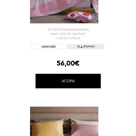
ΣΕΤ ΣΕΝΤΟΝΙΑ ΒΑΜΒΑΚΕΡΑ
KING SIZE ΜΕ ΛΑΣΤΙΧΟ
CASUAL CHECK
4
ΣΕ
ΧΡΩΜΑΤΑ
56,00€
ΑΓΟΡΑ