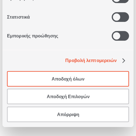
Στατιστικά
Εμπορικής προώθησης
Προβολή λεπτομερειών
Αποδοχή όλων
ΣΕΤ ΣΕΝΤΟΝΙΑ ΒΑΜΒΑΚΕΡΑ
ΜΟΝΑ CHARISMA ΜΕ ΛΑΣΤΙΧΟ
Αποδοχή Επιλογών
Απόρριψη
26,60€