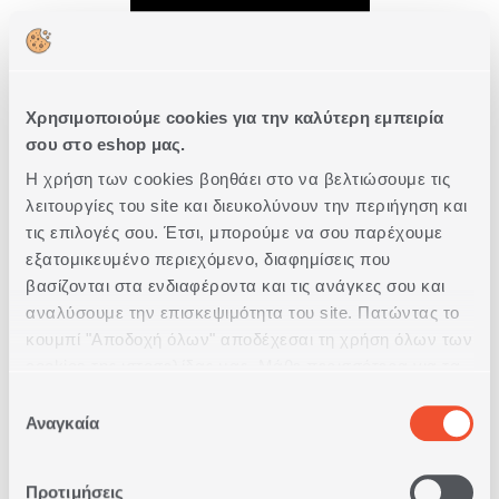
ΑΓΟΡΑ
Χρησιμοποιούμε cookies για την καλύτερη εμπειρία
σου στο eshop μας.
Η χρήση των cookies βοηθάει στο να βελτιώσουμε τις
λειτουργίες του site και διευκολύνουν την περιήγηση και
τις επιλογές σου. Έτσι, μπορούμε να σου παρέχουμε
εξατομικευμένο περιεχόμενο, διαφημίσεις που
βασίζονται στα ενδιαφέροντα και τις ανάγκες σου και
αναλύσουμε την επισκεψιμότητα του site. Πατώντας το
κουμπί "Αποδοχή όλων" αποδέχεσαι τη χρήση όλων των
ΣΕΤ ΣΕΝΤΟΝΙΑ ΒΑΜΒΑΚΕΡΑ
cookies της ιστοσελίδας μας. Μάθε περισσότερα για τα
ΜΟΝΑ DREAMEL ΜΕ ΛΑΣΤΙΧΟ
Cookies και άλλαξε τις επιλογές σου από το κουμπί
Επιλογή
"Προσαρμογή".
Αναγκαία
συγκατάθεσης
26,60€
Προτιμήσεις